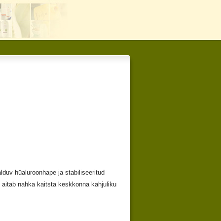
alduv hüaluroonhape ja stabiliseeritud
g aitab nahka kaitsta keskkonna kahjuliku